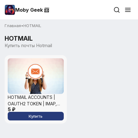
Moby Geek 📨
Главная
•
HOTMAIL
HOTMAIL
Купить почты Hotmail
HOTMAIL ACCOUNTS |
OAUTH2 TOKEN | IMAP,
5 ₽
POP3, SMTP
Купить